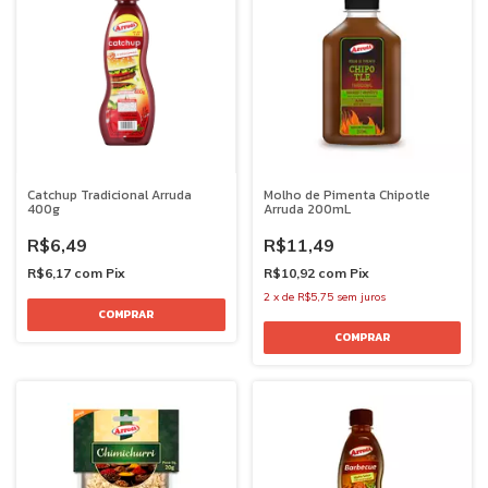
Catchup Tradicional Arruda
Molho de Pimenta Chipotle
400g
Arruda 200mL
R$6,49
R$11,49
R$6,17
com
Pix
R$10,92
com
Pix
2
x
de
R$5,75
sem juros