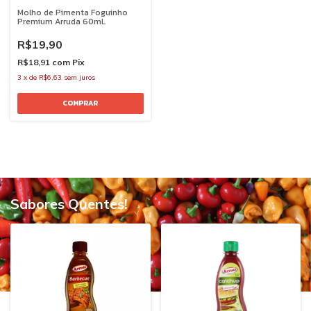
Molho de Pimenta Foguinho
Premium Arruda 60mL
R$19,90
R$18,91
com
Pix
3
x
de
R$6,63
sem juros
Sabores Quentes!