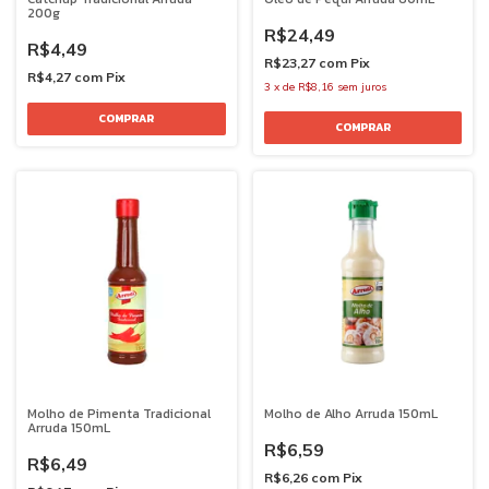
200g
R$24,49
R$4,49
R$23,27
com
Pix
R$4,27
com
Pix
3
x
de
R$8,16
sem juros
Molho de Pimenta Tradicional
Molho de Alho Arruda 150mL
Arruda 150mL
R$6,59
R$6,49
R$6,26
com
Pix