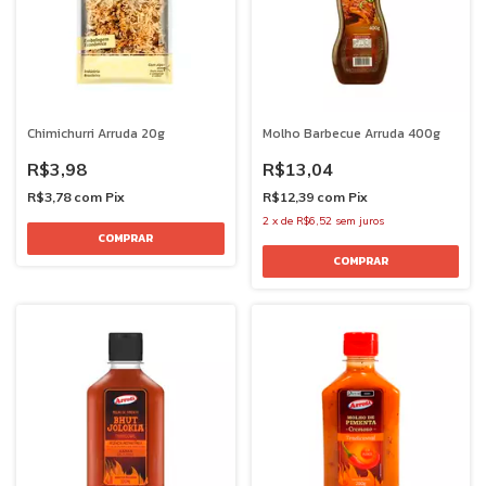
Chimichurri Arruda 20g
Molho Barbecue Arruda 400g
R$3,98
R$13,04
R$3,78
com
Pix
R$12,39
com
Pix
2
x
de
R$6,52
sem juros