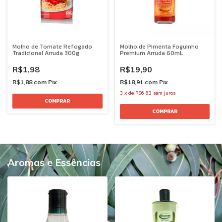
Molho de Tomate Refogado
Molho de Pimenta Foguinho
Tradicional Arruda 300g
Premium Arruda 60mL
R$1,98
R$19,90
R$1,88
com
Pix
R$18,91
com
Pix
3
x
de
R$6,63
sem juros
Aromas e Essências