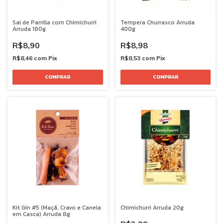
Sal de Parrilla com Chimichurri
Tempera Churrasco Arruda
Arruda 180g
400g
R$8,90
R$8,98
R$8,46
com
Pix
R$8,53
com
Pix
Kit Gin #5 (Maçã, Cravo e Canela
Chimichurri Arruda 20g
em Casca) Arruda 8g