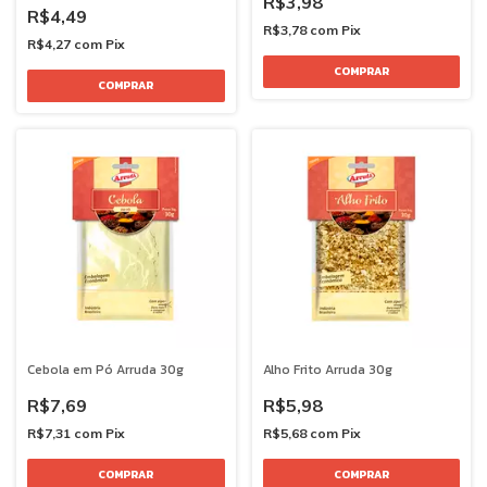
R$3,98
R$4,49
R$3,78
com
Pix
R$4,27
com
Pix
Cebola em Pó Arruda 30g
Alho Frito Arruda 30g
R$7,69
R$5,98
R$7,31
com
Pix
R$5,68
com
Pix