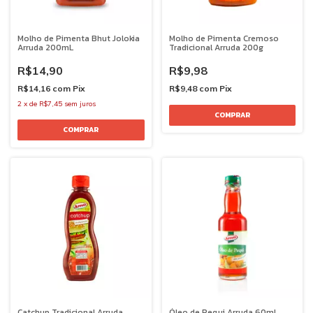
Molho de Pimenta Bhut Jolokia
Molho de Pimenta Cremoso
Arruda 200mL
Tradicional Arruda 200g
R$14,90
R$9,98
R$14,16
com
Pix
R$9,48
com
Pix
2
x
de
R$7,45
sem juros
Catchup Tradicional Arruda
Óleo de Pequi Arruda 60mL