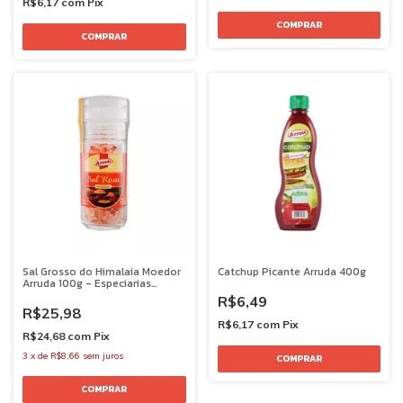
R$6,17
com
Pix
Sal Grosso do Himalaia Moedor
Catchup Picante Arruda 400g
Arruda 100g - Especiarias
Premium
R$6,49
R$25,98
R$6,17
com
Pix
R$24,68
com
Pix
3
x
de
R$8,66
sem juros