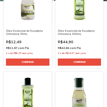
Óleo Essencial de Eucalipto
Óleo Essencial de Eucalipto
Citriodora 35mL
Citriodora 300mL
R$12,49
R$44,90
R$11,87
com
Pix
R$42,66
com
Pix
2
x
de
R$6,25
sem juros
3
x
de
R$14,97
sem juros