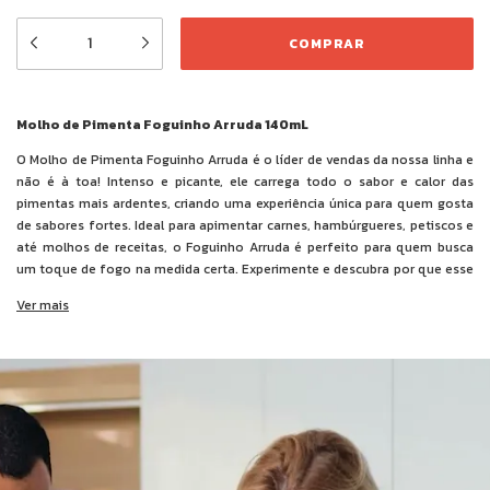
Molho de Pimenta Foguinho Arruda 140mL
O Molho de Pimenta Foguinho Arruda é o líder de vendas da nossa linha e
não é à toa! Intenso e picante, ele carrega todo o sabor e calor das
pimentas mais ardentes, criando uma experiência única para quem gosta
de sabores fortes. Ideal para apimentar carnes, hambúrgueres, petiscos e
até molhos de receitas, o Foguinho Arruda é perfeito para quem busca
um toque de fogo na medida certa. Experimente e descubra por que esse
molho é o favorito dos amantes de pimenta!
Ver mais
Ingredientes:
polpa de pimentas (bhut jolokia, habanero e tabasco),
água, sal, cebola, alho, açúcar, acidulantes ácido acético e ácido cítrico,
espessante goma xantana e conservante benzoato de sódio.
NÃO CONTÉM GLÚTEN.