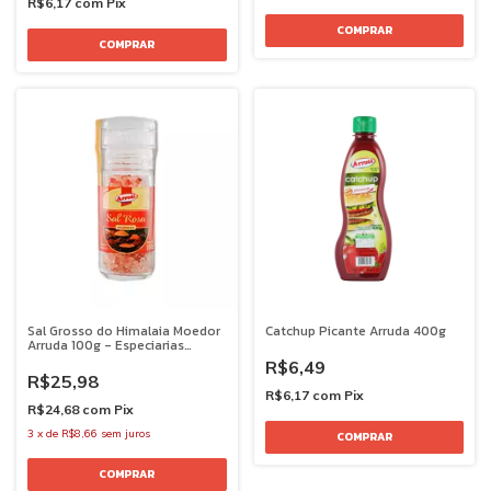
R$6,17
com
Pix
Sal Grosso do Himalaia Moedor
Catchup Picante Arruda 400g
Arruda 100g - Especiarias
Premium
R$6,49
R$25,98
R$6,17
com
Pix
R$24,68
com
Pix
3
x
de
R$8,66
sem juros