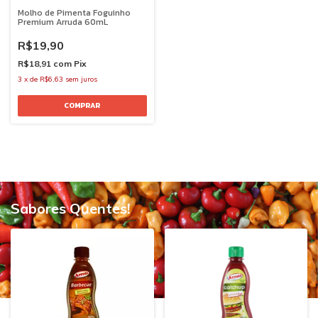
Molho de Pimenta Foguinho
Premium Arruda 60mL
R$19,90
R$18,91
com
Pix
3
x
de
R$6,63
sem juros
Sabores Quentes!