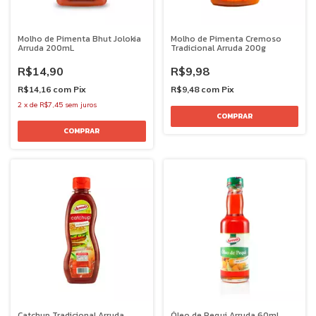
Molho de Pimenta Bhut Jolokia
Molho de Pimenta Cremoso
Arruda 200mL
Tradicional Arruda 200g
R$14,90
R$9,98
R$14,16
com
Pix
R$9,48
com
Pix
2
x
de
R$7,45
sem juros
Catchup Tradicional Arruda
Óleo de Pequi Arruda 60mL