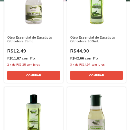
Óleo Essencial de Eucalipto
Óleo Essencial de Eucalipto
Citriodora 35mL
Citriodora 300mL
R$12,49
R$44,90
R$11,87
com
Pix
R$42,66
com
Pix
2
x
de
R$6,25
sem juros
3
x
de
R$14,97
sem juros