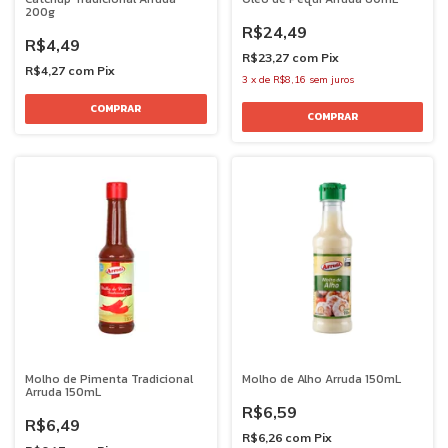
200g
R$24,49
R$4,49
R$23,27
com
Pix
R$4,27
com
Pix
3
x
de
R$8,16
sem juros
Molho de Pimenta Tradicional
Molho de Alho Arruda 150mL
Arruda 150mL
R$6,59
R$6,49
R$6,26
com
Pix