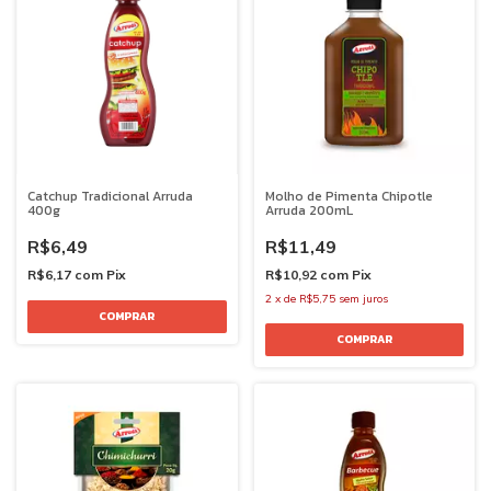
Catchup Tradicional Arruda
Molho de Pimenta Chipotle
400g
Arruda 200mL
R$6,49
R$11,49
R$6,17
com
Pix
R$10,92
com
Pix
2
x
de
R$5,75
sem juros