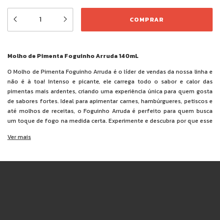
Molho de Pimenta Foguinho Arruda 140mL
O Molho de Pimenta Foguinho Arruda é o líder de vendas da nossa linha e
não é à toa! Intenso e picante, ele carrega todo o sabor e calor das
pimentas mais ardentes, criando uma experiência única para quem gosta
de sabores fortes. Ideal para apimentar carnes, hambúrgueres, petiscos e
até molhos de receitas, o Foguinho Arruda é perfeito para quem busca
um toque de fogo na medida certa. Experimente e descubra por que esse
molho é o favorito dos amantes de pimenta!
Ver mais
Ingredientes:
polpa de pimentas (bhut jolokia, habanero e tabasco),
água, sal, cebola, alho, açúcar, acidulantes ácido acético e ácido cítrico,
espessante goma xantana e conservante benzoato de sódio.
NÃO CONTÉM GLÚTEN.