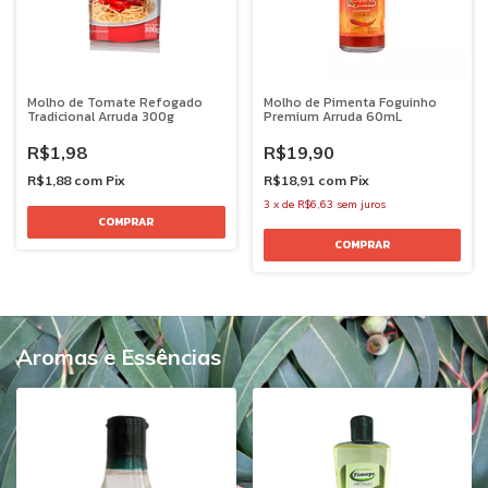
Molho de Tomate Refogado
Molho de Pimenta Foguinho
Tradicional Arruda 300g
Premium Arruda 60mL
R$1,98
R$19,90
R$1,88
com
Pix
R$18,91
com
Pix
3
x
de
R$6,63
sem juros
Aromas e Essências