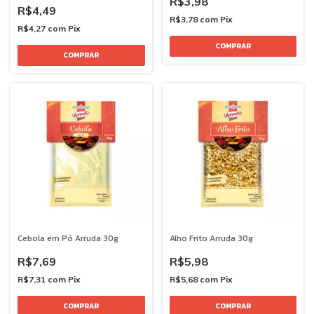
R$3,98
R$4,49
R$3,78
com
Pix
R$4,27
com
Pix
Cebola em Pó Arruda 30g
Alho Frito Arruda 30g
R$7,69
R$5,98
R$7,31
com
Pix
R$5,68
com
Pix