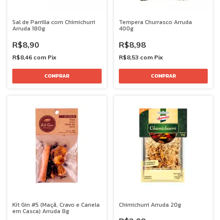
Sal de Parrilla com Chimichurri
Tempera Churrasco Arruda
Arruda 180g
400g
R$8,90
R$8,98
R$8,46
com
Pix
R$8,53
com
Pix
Kit Gin #5 (Maçã, Cravo e Canela
Chimichurri Arruda 20g
em Casca) Arruda 8g