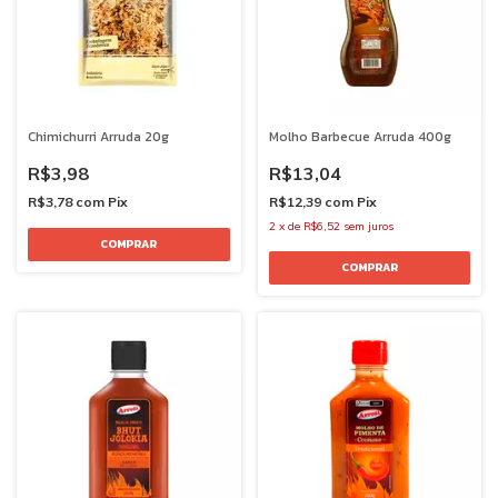
Chimichurri Arruda 20g
Molho Barbecue Arruda 400g
R$3,98
R$13,04
R$3,78
com
Pix
R$12,39
com
Pix
2
x
de
R$6,52
sem juros