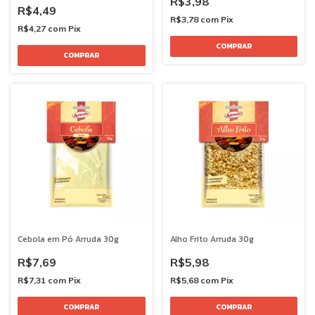
R$3,98
R$4,49
R$3,78
com
Pix
R$4,27
com
Pix
Cebola em Pó Arruda 30g
Alho Frito Arruda 30g
R$7,69
R$5,98
R$7,31
com
Pix
R$5,68
com
Pix