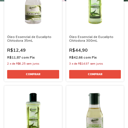
Óleo Essencial de Eucalipto
Óleo Essencial de Eucalipto
Citriodora 35mL
Citriodora 300mL
R$12,49
R$44,90
R$11,87
com
Pix
R$42,66
com
Pix
2
x
de
R$6,25
sem juros
3
x
de
R$14,97
sem juros