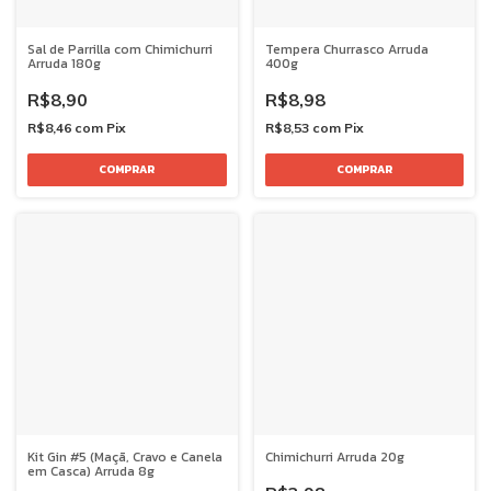
Sal de Parrilla com Chimichurri
Tempera Churrasco Arruda
Arruda 180g
400g
R$8,90
R$8,98
R$8,46
com
Pix
R$8,53
com
Pix
Kit Gin #5 (Maçã, Cravo e Canela
Chimichurri Arruda 20g
em Casca) Arruda 8g