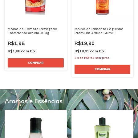
Molho de Tomate Refogado
Molho de Pimenta Foguinho
Tradicional Arruda 300g
Premium Arruda 60mL
R$1,98
R$19,90
R$1,88
com
Pix
R$18,91
com
Pix
3
x
de
R$6,63
sem juros
Aromas e Essências