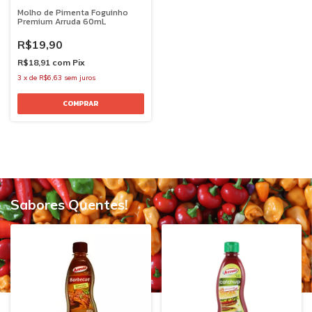
Molho de Pimenta Foguinho
Premium Arruda 60mL
R$19,90
R$18,91
com
Pix
3
x
de
R$6,63
sem juros
Sabores Quentes!