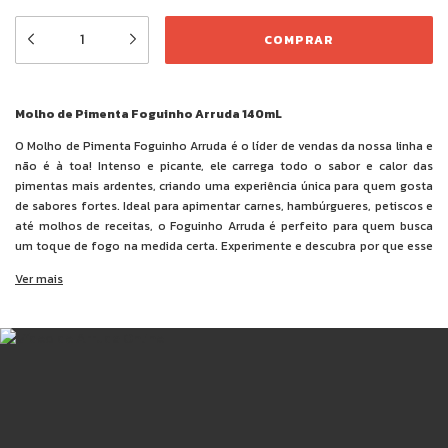
Molho de Pimenta Foguinho Arruda 140mL
O Molho de Pimenta Foguinho Arruda é o líder de vendas da nossa linha e
não é à toa! Intenso e picante, ele carrega todo o sabor e calor das
pimentas mais ardentes, criando uma experiência única para quem gosta
de sabores fortes. Ideal para apimentar carnes, hambúrgueres, petiscos e
até molhos de receitas, o Foguinho Arruda é perfeito para quem busca
um toque de fogo na medida certa. Experimente e descubra por que esse
molho é o favorito dos amantes de pimenta!
Ver mais
Ingredientes:
polpa de pimentas (bhut jolokia, habanero e tabasco),
água, sal, cebola, alho, açúcar, acidulantes ácido acético e ácido cítrico,
espessante goma xantana e conservante benzoato de sódio.
NÃO CONTÉM GLÚTEN.