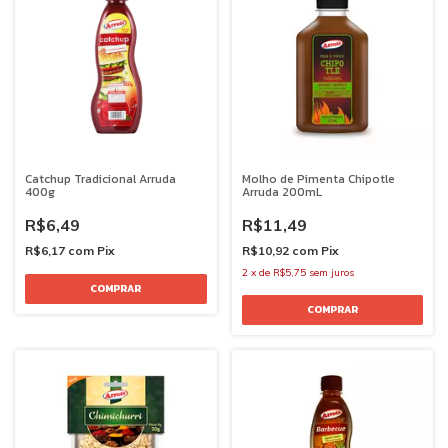
Catchup Tradicional Arruda
Molho de Pimenta Chipotle
400g
Arruda 200mL
R$6,49
R$11,49
R$6,17
com
Pix
R$10,92
com
Pix
2
x
de
R$5,75
sem juros