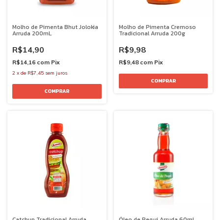
Molho de Pimenta Bhut Jolokia
Molho de Pimenta Cremoso
Arruda 200mL
Tradicional Arruda 200g
R$14,90
R$9,98
R$14,16
com
Pix
R$9,48
com
Pix
2
x
de
R$7,45
sem juros
Catchup Tradicional Arruda
Óleo de Pequi Arruda 60mL