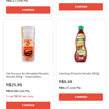
R$6,17
com
Pix
Sal Grosso do Himalaia Moedor
Catchup Picante Arruda 400g
Arruda 100g - Especiarias
Premium
R$6,49
R$25,98
R$6,17
com
Pix
R$24,68
com
Pix
3
x
de
R$8,66
sem juros