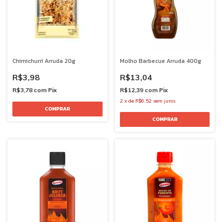
Chimichurri Arruda 20g
Molho Barbecue Arruda 400g
R$3,98
R$13,04
R$3,78
com
Pix
R$12,39
com
Pix
2
x
de
R$6,52
sem juros