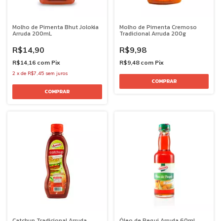
Molho de Pimenta Bhut Jolokia
Molho de Pimenta Cremoso
Arruda 200mL
Tradicional Arruda 200g
R$14,90
R$9,98
R$14,16
com
Pix
R$9,48
com
Pix
2
x
de
R$7,45
sem juros
Catchup Tradicional Arruda
Óleo de Pequi Arruda 60mL