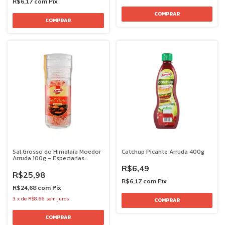
R$6,17
com
Pix
Sal Grosso do Himalaia Moedor
Catchup Picante Arruda 400g
Arruda 100g - Especiarias
Premium
R$6,49
R$25,98
R$6,17
com
Pix
R$24,68
com
Pix
3
x
de
R$8,66
sem juros