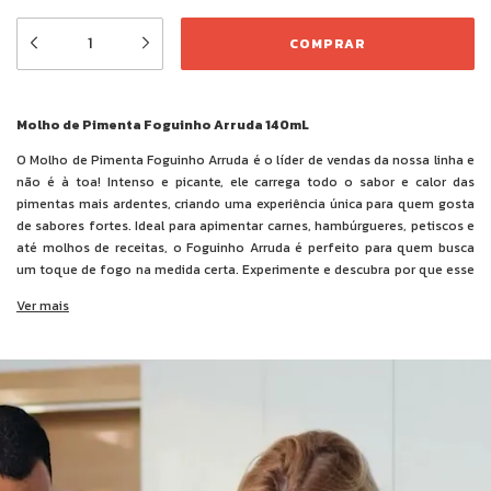
Molho de Pimenta Foguinho Arruda 140mL
O Molho de Pimenta Foguinho Arruda é o líder de vendas da nossa linha e
não é à toa! Intenso e picante, ele carrega todo o sabor e calor das
pimentas mais ardentes, criando uma experiência única para quem gosta
de sabores fortes. Ideal para apimentar carnes, hambúrgueres, petiscos e
até molhos de receitas, o Foguinho Arruda é perfeito para quem busca
um toque de fogo na medida certa. Experimente e descubra por que esse
molho é o favorito dos amantes de pimenta!
Ver mais
Ingredientes:
polpa de pimentas (bhut jolokia, habanero e tabasco),
água, sal, cebola, alho, açúcar, acidulantes ácido acético e ácido cítrico,
espessante goma xantana e conservante benzoato de sódio.
NÃO CONTÉM GLÚTEN.