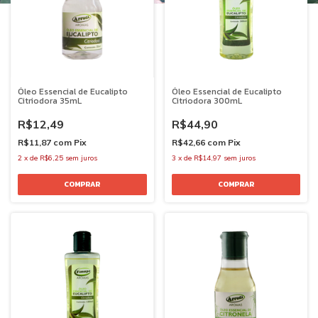
Óleo Essencial de Eucalipto
Óleo Essencial de Eucalipto
Citriodora 35mL
Citriodora 300mL
R$12,49
R$44,90
R$11,87
com
Pix
R$42,66
com
Pix
2
x
de
R$6,25
sem juros
3
x
de
R$14,97
sem juros