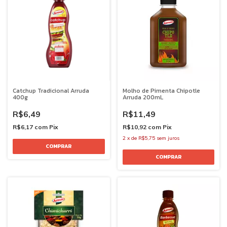
Catchup Tradicional Arruda
Molho de Pimenta Chipotle
400g
Arruda 200mL
R$6,49
R$11,49
R$6,17
com
Pix
R$10,92
com
Pix
2
x
de
R$5,75
sem juros