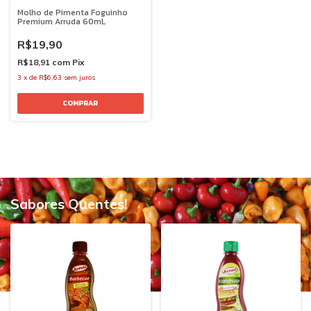
Molho de Pimenta Foguinho
Premium Arruda 60mL
R$19,90
R$18,91
com
Pix
3
x
de
R$6,63
sem juros
Sabores Quentes!