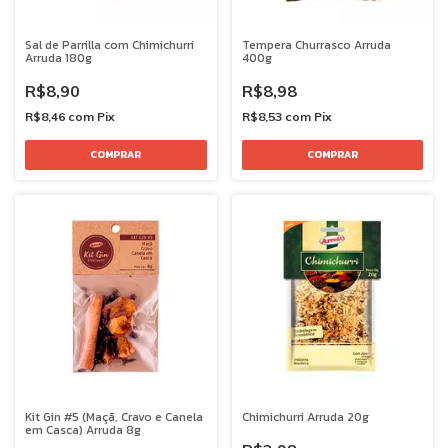
Sal de Parrilla com Chimichurri
Tempera Churrasco Arruda
Arruda 180g
400g
R$8,90
R$8,98
R$8,46
com
Pix
R$8,53
com
Pix
Kit Gin #5 (Maçã, Cravo e Canela
Chimichurri Arruda 20g
em Casca) Arruda 8g