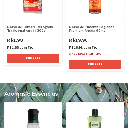
Molho de Tomate Refogado
Molho de Pimenta Foguinho
Tradicional Arruda 300g
Premium Arruda 60mL
R$1,98
R$19,90
R$1,88
com
Pix
R$18,91
com
Pix
3
x
de
R$6,63
sem juros
Aromas e Essências