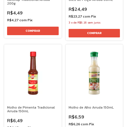
200g
R$24,49
R$4,49
R$23,27
com
Pix
R$4,27
com
Pix
3
x
de
R$8,16
sem juros
Molho de Pimenta Tradicional
Molho de Alho Arruda 150mL
Arruda 150mL
R$6,59
R$6,49
R$6,26
com
Pix