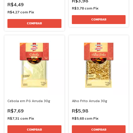
R$3,98
R$4,49
R$3,78
com
Pix
R$4,27
com
Pix
Cebola em Pó Arruda 30g
Alho Frito Arruda 30g
R$7,69
R$5,98
R$7,31
com
Pix
R$5,68
com
Pix