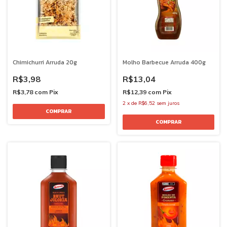
Chimichurri Arruda 20g
Molho Barbecue Arruda 400g
R$3,98
R$13,04
R$3,78
com
Pix
R$12,39
com
Pix
2
x
de
R$6,52
sem juros