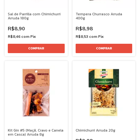
Sal de Parrilla com Chimichurri
Tempera Churrasco Arruda
Arruda 180g
400g
R$8,90
R$8,98
R$8,46
com
Pix
R$8,53
com
Pix
Kit Gin #5 (Maçã, Cravo e Canela
Chimichurri Arruda 20g
em Casca) Arruda 8g