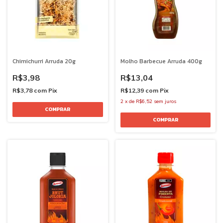
Chimichurri Arruda 20g
Molho Barbecue Arruda 400g
R$3,98
R$13,04
R$3,78
com
Pix
R$12,39
com
Pix
2
x
de
R$6,52
sem juros