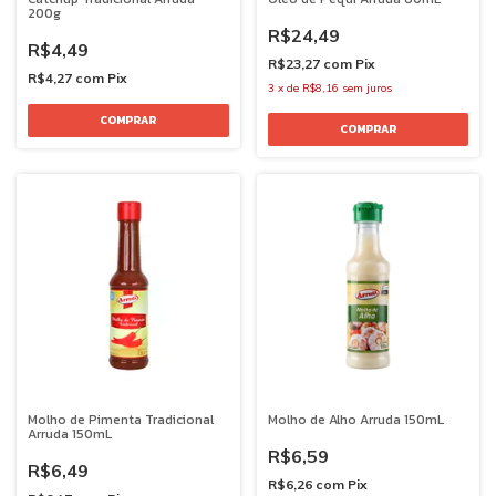
200g
R$24,49
R$4,49
R$23,27
com
Pix
R$4,27
com
Pix
3
x
de
R$8,16
sem juros
Molho de Pimenta Tradicional
Molho de Alho Arruda 150mL
Arruda 150mL
R$6,59
R$6,49
R$6,26
com
Pix