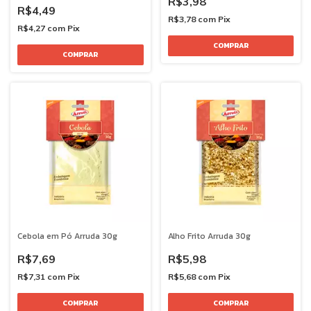
R$3,98
R$4,49
R$3,78
com
Pix
R$4,27
com
Pix
Cebola em Pó Arruda 30g
Alho Frito Arruda 30g
R$7,69
R$5,98
R$7,31
com
Pix
R$5,68
com
Pix