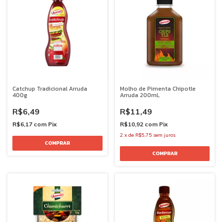
Catchup Tradicional Arruda
Molho de Pimenta Chipotle
400g
Arruda 200mL
R$6,49
R$11,49
R$6,17
com
Pix
R$10,92
com
Pix
2
x
de
R$5,75
sem juros