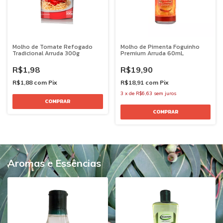
Molho de Tomate Refogado
Molho de Pimenta Foguinho
Tradicional Arruda 300g
Premium Arruda 60mL
R$1,98
R$19,90
R$1,88
com
Pix
R$18,91
com
Pix
3
x
de
R$6,63
sem juros
Aromas e Essências