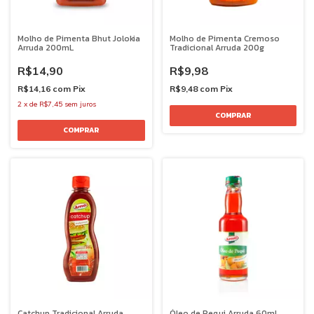
Molho de Pimenta Bhut Jolokia
Molho de Pimenta Cremoso
Arruda 200mL
Tradicional Arruda 200g
R$14,90
R$9,98
R$14,16
com
Pix
R$9,48
com
Pix
2
x
de
R$7,45
sem juros
Catchup Tradicional Arruda
Óleo de Pequi Arruda 60mL