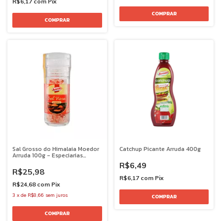
R$6,17
com
Pix
Sal Grosso do Himalaia Moedor
Catchup Picante Arruda 400g
Arruda 100g - Especiarias
Premium
R$6,49
R$25,98
R$6,17
com
Pix
R$24,68
com
Pix
3
x
de
R$8,66
sem juros