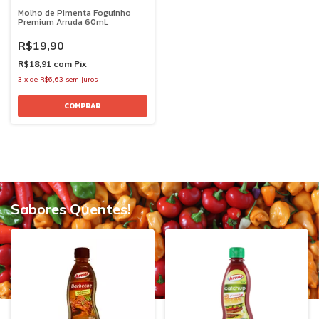
Molho de Pimenta Foguinho
Premium Arruda 60mL
R$19,90
R$18,91
com
Pix
3
x
de
R$6,63
sem juros
Sabores Quentes!