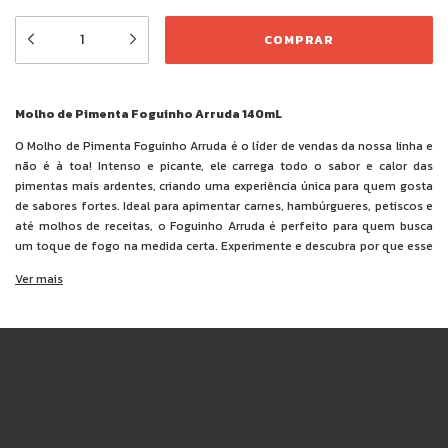
Molho de Pimenta Foguinho Arruda 140mL
O Molho de Pimenta Foguinho Arruda é o líder de vendas da nossa linha e
não é à toa! Intenso e picante, ele carrega todo o sabor e calor das
pimentas mais ardentes, criando uma experiência única para quem gosta
de sabores fortes. Ideal para apimentar carnes, hambúrgueres, petiscos e
até molhos de receitas, o Foguinho Arruda é perfeito para quem busca
um toque de fogo na medida certa. Experimente e descubra por que esse
molho é o favorito dos amantes de pimenta!
Ver mais
Ingredientes:
polpa de pimentas (bhut jolokia, habanero e tabasco),
água, sal, cebola, alho, açúcar, acidulantes ácido acético e ácido cítrico,
espessante goma xantana e conservante benzoato de sódio.
NÃO CONTÉM GLÚTEN.