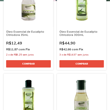
Óleo Essencial de Eucalipto
Óleo Essencial de Eucalipto
Citriodora 35mL
Citriodora 300mL
R$12,49
R$44,90
R$11,87
com
Pix
R$42,66
com
Pix
2
x
de
R$6,25
sem juros
3
x
de
R$14,97
sem juros