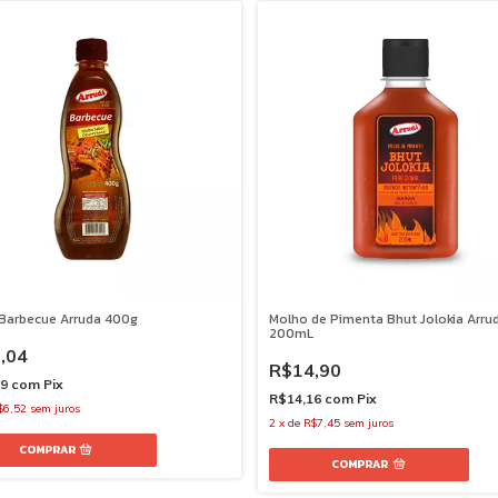
Barbecue Arruda 400g
Molho de Pimenta Bhut Jolokia Arru
200mL
,04
R$14,90
39
com
Pix
R$14,16
com
Pix
$6,52
sem juros
2
x
de
R$7,45
sem juros