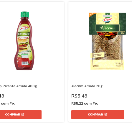
p Picante Arruda 400g
Alecrim Arruda 20g
49
R$5,49
7
com
Pix
R$5,22
com
Pix