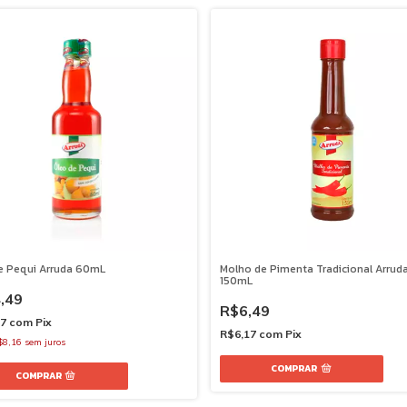
e Pequi Arruda 60mL
Molho de Pimenta Tradicional Arrud
150mL
,49
R$6,49
27
com
Pix
R$6,17
com
Pix
$8,16
sem juros