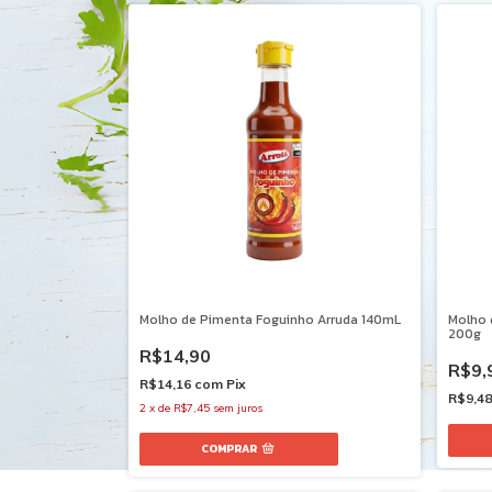
Molho de Pimenta Foguinho Arruda 140mL
Molho 
200g
R$14,90
R$9,
R$14,16
com
Pix
R$9,4
2
x
de
R$7,45
sem juros