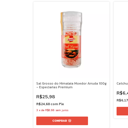
Sal Grosso do Himalaia Moedor Arruda 100g
Catchu
- Especiarias Premium
R$6,
R$25,98
R$6,1
R$24,68
com
Pix
3
x
de
R$8,66
sem juros