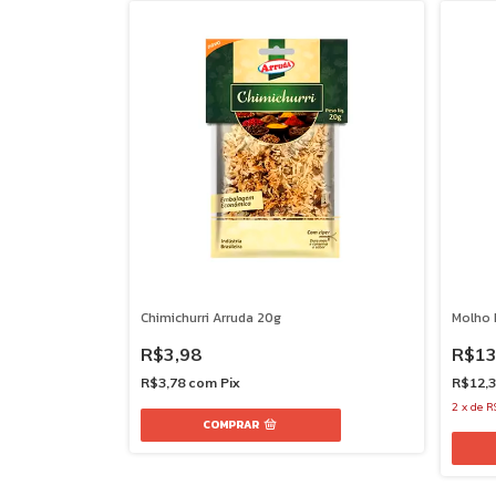
Chimichurri Arruda 20g
Molho 
R$3,98
R$13
R$3,78
com
Pix
R$12,
2
x
de
R