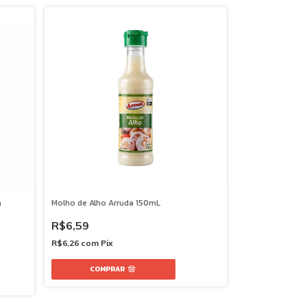
a
Molho de Alho Arruda 150mL
R$6,59
R$6,26
com
Pix