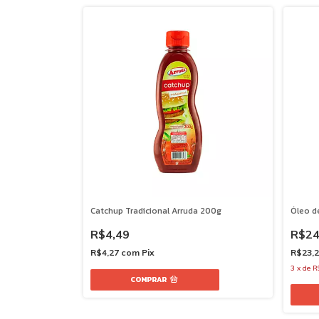
Catchup Tradicional Arruda 200g
Óleo d
R$4,49
R$24
R$4,27
com
Pix
R$23,
3
x
de
R