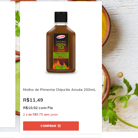
Molho de Pimenta Chipotle Arruda 200mL
R$11,49
R$10,92
com
Pix
2
x
de
R$5,75
sem juros