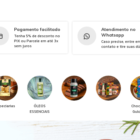
Pagamento facilitado
Atendimento no
Whatsapp
Tenha 5% de desconto no
PIX ou Parcele em até 3x
Caso precise, entre e
sem juros
contato e tire suas d
peciarias
ÓLEOS
Choc
ESSENCIAIS
Gul