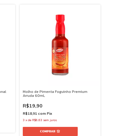
onal
Molho de Pimenta Foguinho Premium
Arruda 60mL
R$19,90
R$18,91
com
Pix
3
x
de
R$6,63
sem juros