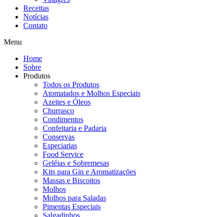
Receitas
Notícias
Contato
Menu
Home
Sobre
Produtos
Todos os Produtos
Atomatados e Molhos Especiais
Azeites e Óleos
Churrasco
Condimentos
Confeitaria e Padaria
Conservas
Especiarias
Food Service
Geléias e Sobremesas
Kits para Gin e Aromatizações
Massas e Biscoitos
Molhos
Molhos para Saladas
Pimentas Especiais
Salgadinhos