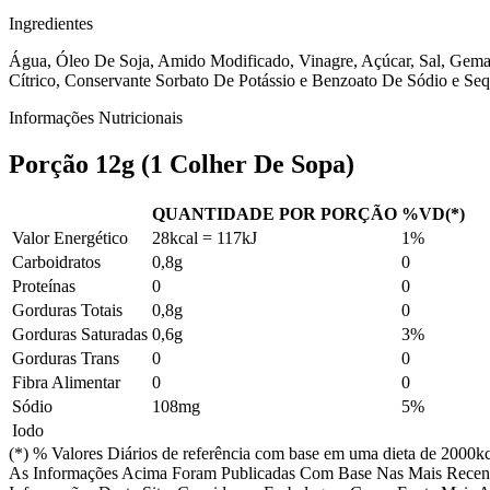
Ingredientes
Água, Óleo De Soja, Amido Modificado, Vinagre, Açúcar, Sal, Gema
Cítrico, Conservante Sorbato De Potássio e Benzoato De Sódio e S
Informações Nutricionais
Porção 12g (1 Colher De Sopa)
QUANTIDADE POR PORÇÃO
%VD(*)
Valor Energético
28kcal = 117kJ
1%
Carboidratos
0,8g
0
Proteínas
0
0
Gorduras Totais
0,8g
0
Gorduras Saturadas
0,6g
3%
Gorduras Trans
0
0
Fibra Alimentar
0
0
Sódio
108mg
5%
Iodo
(*) % Valores Diários de referência com base em uma dieta de 2000kc
As Informações Acima Foram Publicadas Com Base Nas Mais Recent