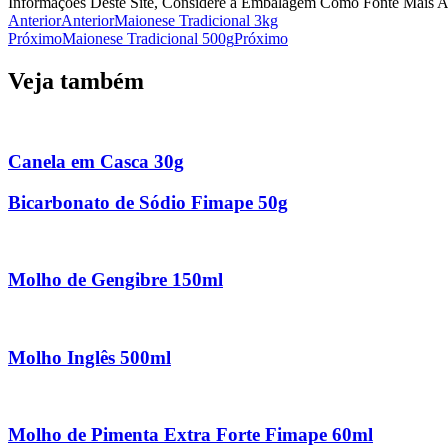
Informações Deste Site, Considere a Embalagem Como Fonte Mais At
Anterior
Anterior
Maionese Tradicional 3kg
Próximo
Maionese Tradicional 500g
Próximo
Veja também
Canela em Casca 30g
Bicarbonato de Sódio Fimape 50g
Molho de Gengibre 150ml
Molho Inglês 500ml
Molho de Pimenta Extra Forte Fimape 60ml