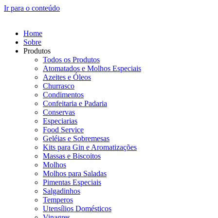
Ir para o conteúdo
Home
Sobre
Produtos
Todos os Produtos
Atomatados e Molhos Especiais
Azeites e Óleos
Churrasco
Condimentos
Confeitaria e Padaria
Conservas
Especiarias
Food Service
Geléias e Sobremesas
Kits para Gin e Aromatizações
Massas e Biscoitos
Molhos
Molhos para Saladas
Pimentas Especiais
Salgadinhos
Temperos
Utensílios Domésticos
Vinagres