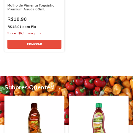
Molho de Pimenta Foguinho
Premium Arruda 60mL
R$19,90
R$18,91
com
Pix
3
x
de
R$6,63
sem juros
Sabores Quentes!