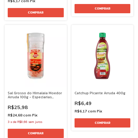
R$6,17
com
Pix
Sal Grosso do Himalaia Moedor
Catchup Picante Arruda 400g
Arruda 100g - Especiarias
Premium
R$6,49
R$25,98
R$6,17
com
Pix
R$24,68
com
Pix
3
x
de
R$8,66
sem juros