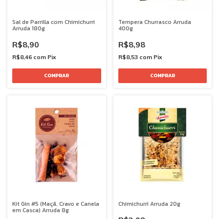
Sal de Parrilla com Chimichurri
Tempera Churrasco Arruda
Arruda 180g
400g
R$8,90
R$8,98
R$8,46
com
Pix
R$8,53
com
Pix
Kit Gin #5 (Maçã, Cravo e Canela
Chimichurri Arruda 20g
em Casca) Arruda 8g