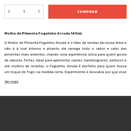
Molho de Pimenta Foguinho Arruda 140mL
O Molho de Pimenta Foguinho Arruda é o líder de vendas da nossa linha e
não é à toa! Intenso e picante, ele carrega todo o sabor e calor das
pimentas mais ardentes, criando uma experiência única para quem gosta
de sabores fortes. Ideal para apimentar carnes, hambúrgueres, petiscos e
até molhos de receitas, o Foguinho Arruda é perfeito para quem busca
um toque de fogo na medida certa. Experimente e descubra por que esse
molho é o favorito dos amantes de pimenta!
Ver mais
Ingredientes:
polpa de pimentas (bhut jolokia, habanero e tabasco),
água, sal, cebola, alho, açúcar, acidulantes ácido acético e ácido cítrico,
espessante goma xantana e conservante benzoato de sódio.
NÃO CONTÉM GLÚTEN.