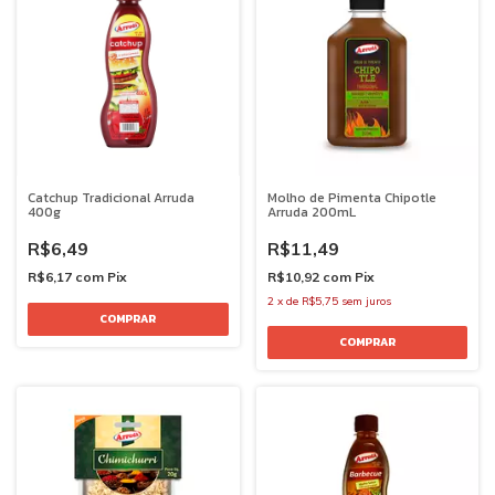
Catchup Tradicional Arruda
Molho de Pimenta Chipotle
400g
Arruda 200mL
R$6,49
R$11,49
R$6,17
com
Pix
R$10,92
com
Pix
2
x
de
R$5,75
sem juros