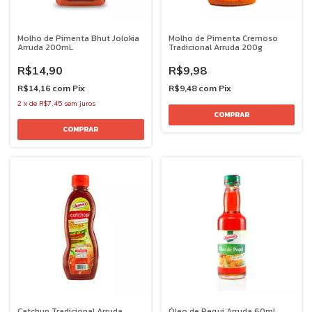
Molho de Pimenta Bhut Jolokia
Molho de Pimenta Cremoso
Arruda 200mL
Tradicional Arruda 200g
R$14,90
R$9,98
R$14,16
com
Pix
R$9,48
com
Pix
2
x
de
R$7,45
sem juros
Catchup Tradicional Arruda
Óleo de Pequi Arruda 60mL