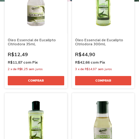
Óleo Essencial de Eucalipto
Óleo Essencial de Eucalipto
Citriodora 35mL
Citriodora 300mL
R$12,49
R$44,90
R$11,87
com
Pix
R$42,66
com
Pix
2
x
de
R$6,25
sem juros
3
x
de
R$14,97
sem juros