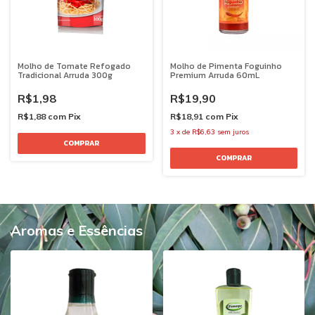
Molho de Tomate Refogado
Molho de Pimenta Foguinho
Tradicional Arruda 300g
Premium Arruda 60mL
R$1,98
R$19,90
R$1,88
com
Pix
R$18,91
com
Pix
3
x
de
R$6,63
sem juros
Aromas e Essências