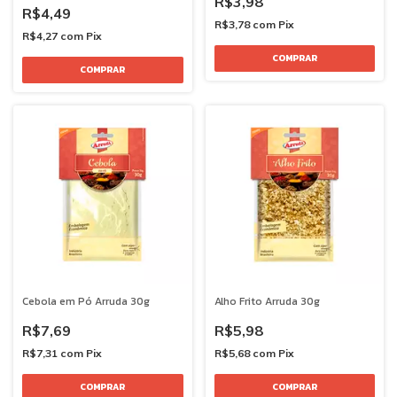
R$3,98
R$4,49
R$3,78
com
Pix
R$4,27
com
Pix
Cebola em Pó Arruda 30g
Alho Frito Arruda 30g
R$7,69
R$5,98
R$7,31
com
Pix
R$5,68
com
Pix