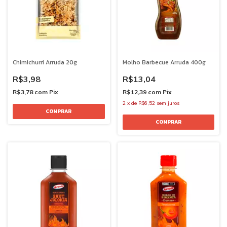
Chimichurri Arruda 20g
Molho Barbecue Arruda 400g
R$3,98
R$13,04
R$3,78
com
Pix
R$12,39
com
Pix
2
x
de
R$6,52
sem juros