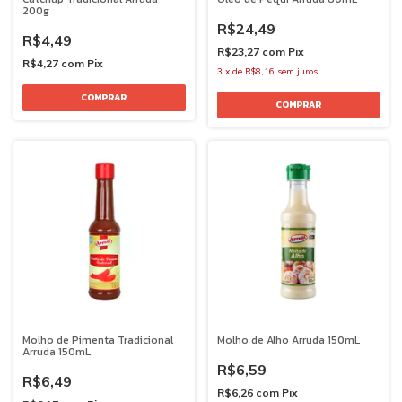
200g
R$24,49
R$4,49
R$23,27
com
Pix
R$4,27
com
Pix
3
x
de
R$8,16
sem juros
Molho de Pimenta Tradicional
Molho de Alho Arruda 150mL
Arruda 150mL
R$6,59
R$6,49
R$6,26
com
Pix