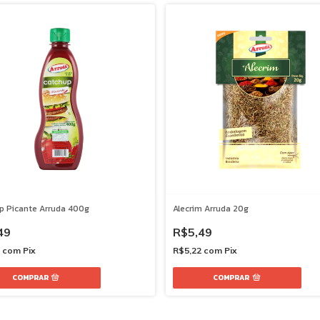
p Picante Arruda 400g
Alecrim Arruda 20g
49
R$5,49
7
com
Pix
R$5,22
com
Pix