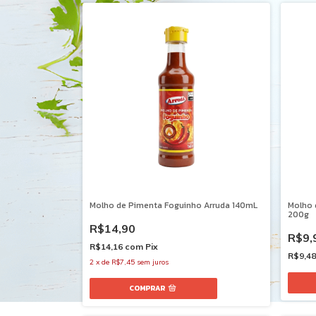
Molho de Pimenta Foguinho Arruda 140mL
Molho 
200g
R$14,90
R$9,
R$14,16
com
Pix
R$9,4
2
x
de
R$7,45
sem juros