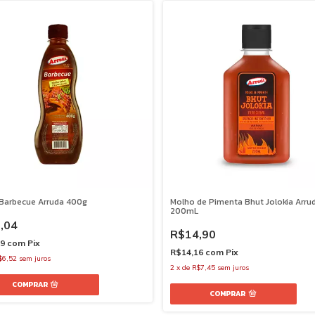
Barbecue Arruda 400g
Molho de Pimenta Bhut Jolokia Arru
200mL
,04
R$14,90
39
com
Pix
R$14,16
com
Pix
$6,52
sem juros
2
x
de
R$7,45
sem juros