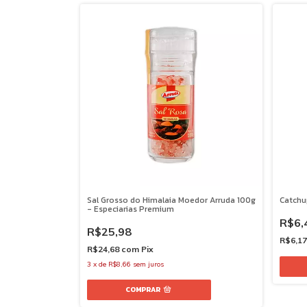
Sal Grosso do Himalaia Moedor Arruda 100g
Catchu
- Especiarias Premium
R$6,
R$25,98
R$6,1
R$24,68
com
Pix
3
x
de
R$8,66
sem juros