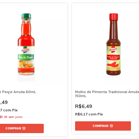
e Pequi Arruda 60mL
Molho de Pimenta Tradicional Arrud
150mL
,49
R$6,49
27
com
Pix
R$6,17
com
Pix
$8,16
sem juros