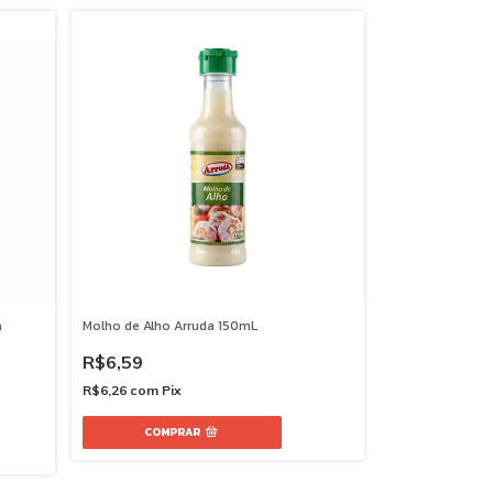
a
Molho de Alho Arruda 150mL
R$6,59
R$6,26
com
Pix