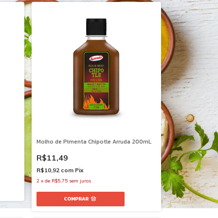
Molho de Pimenta Chipotle Arruda 200mL
R$11,49
R$10,92
com
Pix
2
x
de
R$5,75
sem juros