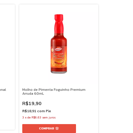
onal
Molho de Pimenta Foguinho Premium
Arruda 60mL
R$19,90
R$18,91
com
Pix
3
x
de
R$6,63
sem juros