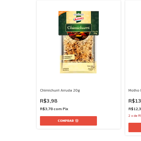
Chimichurri Arruda 20g
Molho 
R$3,98
R$13
R$3,78
com
Pix
R$12,
2
x
de
R