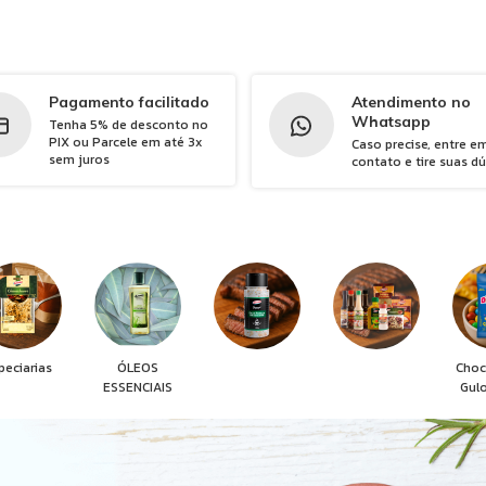
Pagamento facilitado
Atendimento no
Whatsapp
Tenha 5% de desconto no
PIX ou Parcele em até 3x
Caso precise, entre e
sem juros
contato e tire suas d
peciarias
ÓLEOS
Choc
ESSENCIAIS
Gul