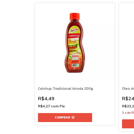
Catchup Tradicional Arruda 200g
Óleo d
R$4,49
R$24
R$4,27
com
Pix
R$23,
3
x
de
R