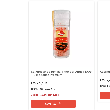
Sal Grosso do Himalaia Moedor Arruda 100g
Catchu
- Especiarias Premium
R$6,
R$25,98
R$6,1
R$24,68
com
Pix
3
x
de
R$8,66
sem juros