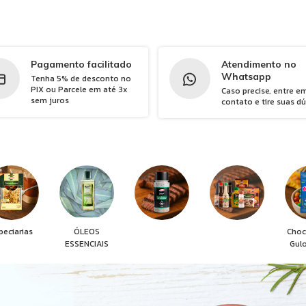
Pagamento facilitado
Atendimento no
Whatsapp
Tenha 5% de desconto no
PIX ou Parcele em até 3x
Caso precise, entre e
sem juros
contato e tire suas d
peciarias
ÓLEOS
Choc
ESSENCIAIS
Gul