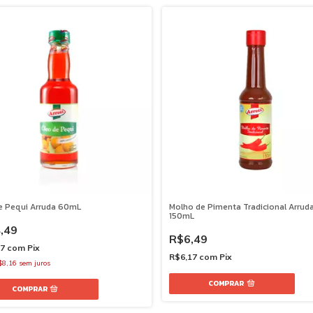
e Pequi Arruda 60mL
Molho de Pimenta Tradicional Arrud
150mL
,49
R$6,49
27
com
Pix
R$6,17
com
Pix
$8,16
sem juros