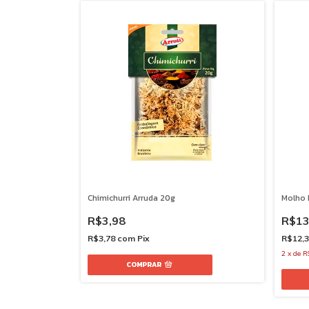
Chimichurri Arruda 20g
Molho 
R$3,98
R$13
R$3,78
com
Pix
R$12,
2
x
de
R