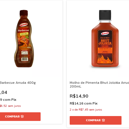
Barbecue Arruda 400g
Molho de Pimenta Bhut Jolokia Arru
200mL
,04
R$14,90
39
com
Pix
R$14,16
com
Pix
$6,52
sem juros
2
x
de
R$7,45
sem juros