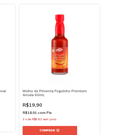
onal
Molho de Pimenta Foguinho Premium
Arruda 60mL
R$19,90
R$18,91
com
Pix
3
x
de
R$6,63
sem juros