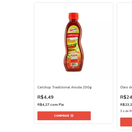
Catchup Tradicional Arruda 200g
Óleo d
R$4,49
R$24
R$4,27
com
Pix
R$23,
3
x
de
R