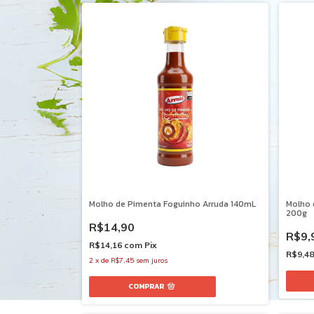
Molho de Pimenta Foguinho Arruda 140mL
Molho 
200g
R$14,90
R$9,
R$14,16
com
Pix
R$9,4
2
x
de
R$7,45
sem juros