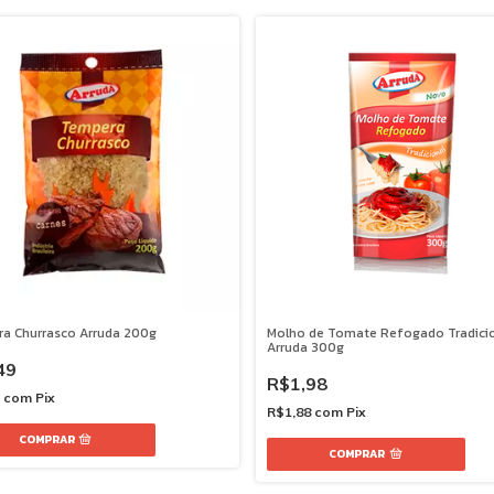
a Churrasco Arruda 200g
Molho de Tomate Refogado Tradici
Arruda 300g
49
R$1,98
2
com
Pix
R$1,88
com
Pix