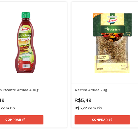
p Picante Arruda 400g
Alecrim Arruda 20g
49
R$5,49
7
com
Pix
R$5,22
com
Pix