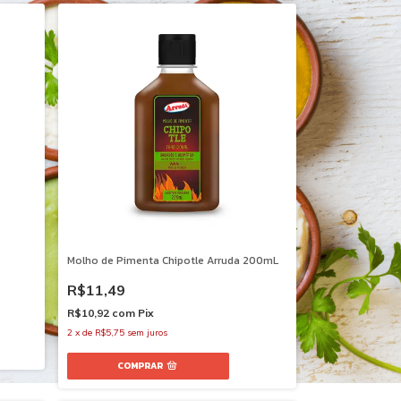
Molho de Pimenta Chipotle Arruda 200mL
R$11,49
R$10,92
com
Pix
2
x
de
R$5,75
sem juros