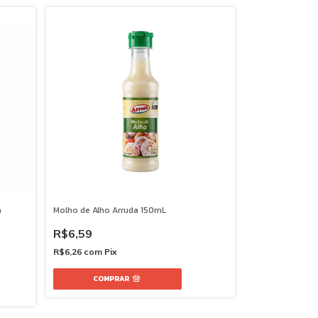
a
Molho de Alho Arruda 150mL
R$6,59
R$6,26
com
Pix