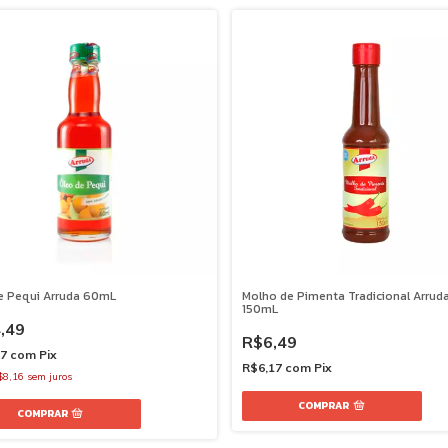
e Pequi Arruda 60mL
Molho de Pimenta Tradicional Arrud
150mL
,49
R$6,49
27
com
Pix
R$6,17
com
Pix
$8,16
sem juros