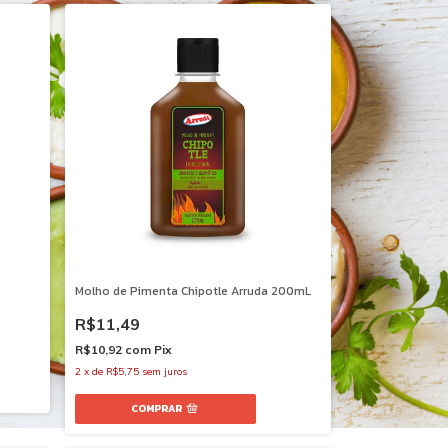
Molho de Pimenta Chipotle Arruda 200mL
R$11,49
R$10,92
com
Pix
2
x
de
R$5,75
sem juros