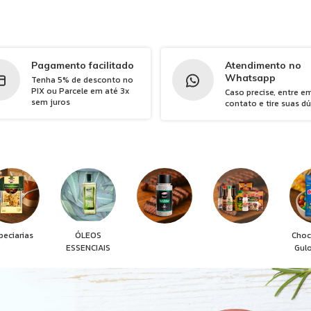
Pagamento facilitado
Atendimento no
Whatsapp
Tenha 5% de desconto no
PIX ou Parcele em até 3x
Caso precise, entre e
sem juros
contato e tire suas d
peciarias
ÓLEOS
Choc
ESSENCIAIS
Gul