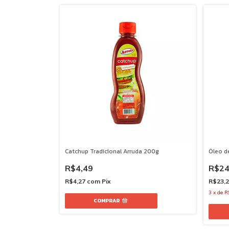
Catchup Tradicional Arruda 200g
Óleo d
R$4,49
R$24
R$4,27
com
Pix
R$23,
3
x
de
R