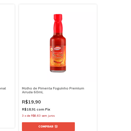
onal
Molho de Pimenta Foguinho Premium
Arruda 60mL
R$19,90
R$18,91
com
Pix
3
x
de
R$6,63
sem juros