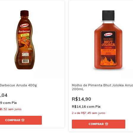
Barbecue Arruda 400g
Molho de Pimenta Bhut Jolokia Arru
200mL
,04
R$14,90
39
com
Pix
R$14,16
com
Pix
$6,52
sem juros
2
x
de
R$7,45
sem juros