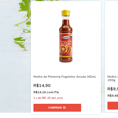
Molho de Pimenta Foguinho Arruda 140mL
Molho 
200g
R$14,90
R$9,
R$14,16
com
Pix
R$9,4
2
x
de
R$7,45
sem juros