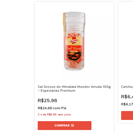
Sal Grosso do Himalaia Moedor Arruda 100g
Catchu
- Especiarias Premium
R$6,
R$25,98
R$6,1
R$24,68
com
Pix
3
x
de
R$8,66
sem juros