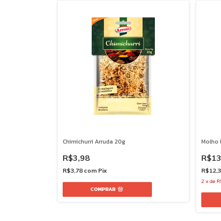
Chimichurri Arruda 20g
Molho 
R$3,98
R$13
R$3,78
com
Pix
R$12,
2
x
de
R