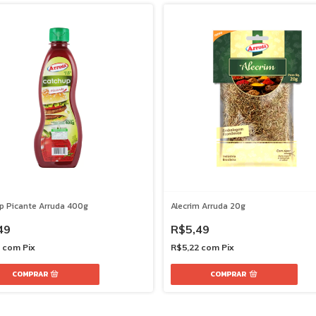
p Picante Arruda 400g
Alecrim Arruda 20g
49
R$5,49
7
com
Pix
R$5,22
com
Pix