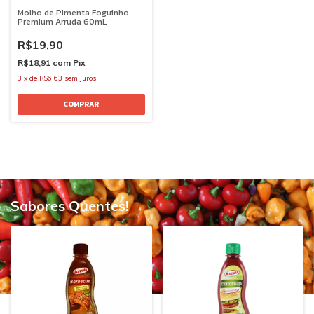
Molho de Pimenta Foguinho
Premium Arruda 60mL
R$19,90
R$18,91
com
Pix
3
x
de
R$6,63
sem juros
Sabores Quentes!