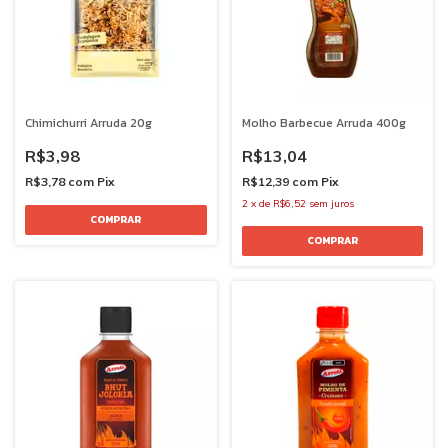
Chimichurri Arruda 20g
Molho Barbecue Arruda 400g
R$3,98
R$13,04
R$3,78
com
Pix
R$12,39
com
Pix
2
x
de
R$6,52
sem juros