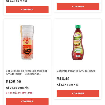
R$6,17
com
Pix
Sal Grosso do Himalaia Moedor
Catchup Picante Arruda 400g
Arruda 100g - Especiarias
Premium
R$6,49
R$25,98
R$6,17
com
Pix
R$24,68
com
Pix
3
x
de
R$8,66
sem juros