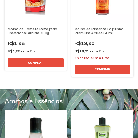
Molho de Tomate Refogado
Molho de Pimenta Foguinho
Tradicional Arruda 300g
Premium Arruda 60mL
R$1,98
R$19,90
R$1,88
com
Pix
R$18,91
com
Pix
3
x
de
R$6,63
sem juros
Aromas e Essências