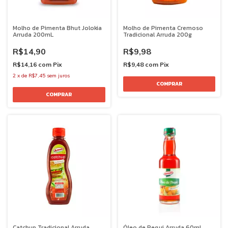
Molho de Pimenta Bhut Jolokia
Molho de Pimenta Cremoso
Arruda 200mL
Tradicional Arruda 200g
R$14,90
R$9,98
R$14,16
com
Pix
R$9,48
com
Pix
2
x
de
R$7,45
sem juros
Catchup Tradicional Arruda
Óleo de Pequi Arruda 60mL