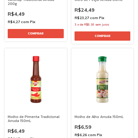
200g
R$24,49
R$4,49
R$23,27
com
Pix
R$4,27
com
Pix
3
x
de
R$8,16
sem juros
Molho de Pimenta Tradicional
Molho de Alho Arruda 150mL
Arruda 150mL
R$6,59
R$6,49
R$6,26
com
Pix