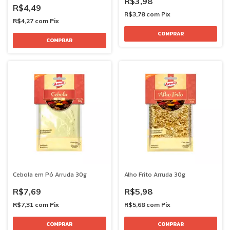
R$3,98
R$4,49
R$3,78
com
Pix
R$4,27
com
Pix
Cebola em Pó Arruda 30g
Alho Frito Arruda 30g
R$7,69
R$5,98
R$7,31
com
Pix
R$5,68
com
Pix