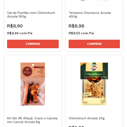
Sal de Parrilla com Chimichurri
Tempera Churrasco Arruda
Arruda 180g
400g
R$8,90
R$8,98
R$8,46
com
Pix
R$8,53
com
Pix
Kit Gin #5 (Maçã, Cravo e Canela
Chimichurri Arruda 20g
em Casca) Arruda 8g