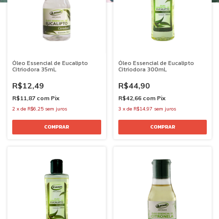
Óleo Essencial de Eucalipto
Óleo Essencial de Eucalipto
Citriodora 35mL
Citriodora 300mL
R$12,49
R$44,90
R$11,87
com
Pix
R$42,66
com
Pix
2
x
de
R$6,25
sem juros
3
x
de
R$14,97
sem juros