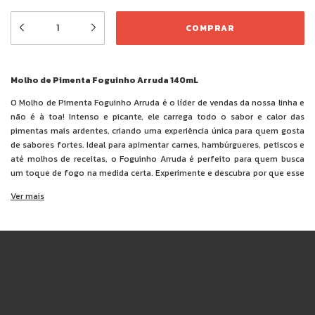
Molho de Pimenta Foguinho Arruda 140mL
O Molho de Pimenta Foguinho Arruda é o líder de vendas da nossa linha e
não é à toa! Intenso e picante, ele carrega todo o sabor e calor das
pimentas mais ardentes, criando uma experiência única para quem gosta
de sabores fortes. Ideal para apimentar carnes, hambúrgueres, petiscos e
até molhos de receitas, o Foguinho Arruda é perfeito para quem busca
um toque de fogo na medida certa. Experimente e descubra por que esse
molho é o favorito dos amantes de pimenta!
Ver mais
Ingredientes:
polpa de pimentas (bhut jolokia, habanero e tabasco),
água, sal, cebola, alho, açúcar, acidulantes ácido acético e ácido cítrico,
espessante goma xantana e conservante benzoato de sódio.
NÃO CONTÉM GLÚTEN.