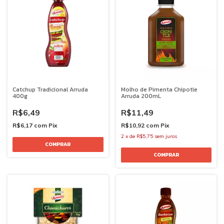
Catchup Tradicional Arruda
Molho de Pimenta Chipotle
400g
Arruda 200mL
R$6,49
R$11,49
R$6,17
com
Pix
R$10,92
com
Pix
2
x
de
R$5,75
sem juros