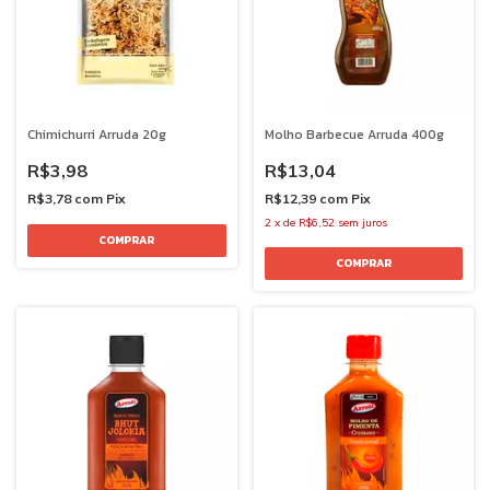
Chimichurri Arruda 20g
Molho Barbecue Arruda 400g
R$3,98
R$13,04
R$3,78
com
Pix
R$12,39
com
Pix
2
x
de
R$6,52
sem juros