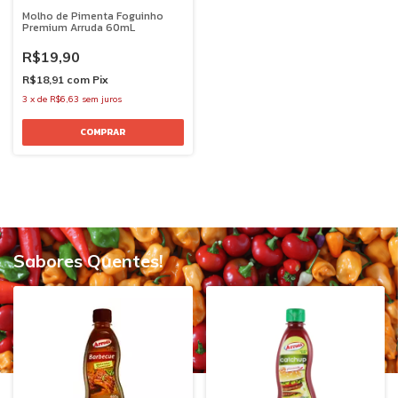
Molho de Pimenta Foguinho
Premium Arruda 60mL
R$19,90
R$18,91
com
Pix
3
x
de
R$6,63
sem juros
Sabores Quentes!