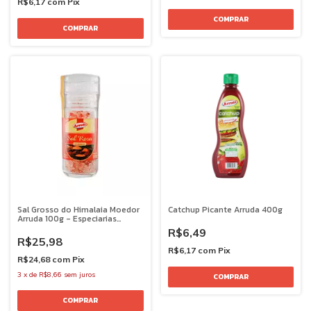
R$6,17
com
Pix
Sal Grosso do Himalaia Moedor
Catchup Picante Arruda 400g
Arruda 100g - Especiarias
Premium
R$6,49
R$25,98
R$6,17
com
Pix
R$24,68
com
Pix
3
x
de
R$8,66
sem juros