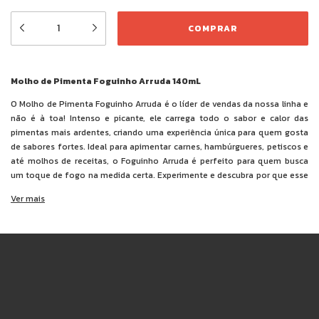
Molho de Pimenta Foguinho Arruda 140mL
O Molho de Pimenta Foguinho Arruda é o líder de vendas da nossa linha e
não é à toa! Intenso e picante, ele carrega todo o sabor e calor das
pimentas mais ardentes, criando uma experiência única para quem gosta
de sabores fortes. Ideal para apimentar carnes, hambúrgueres, petiscos e
até molhos de receitas, o Foguinho Arruda é perfeito para quem busca
um toque de fogo na medida certa. Experimente e descubra por que esse
molho é o favorito dos amantes de pimenta!
Ver mais
Ingredientes:
polpa de pimentas (bhut jolokia, habanero e tabasco),
água, sal, cebola, alho, açúcar, acidulantes ácido acético e ácido cítrico,
espessante goma xantana e conservante benzoato de sódio.
NÃO CONTÉM GLÚTEN.