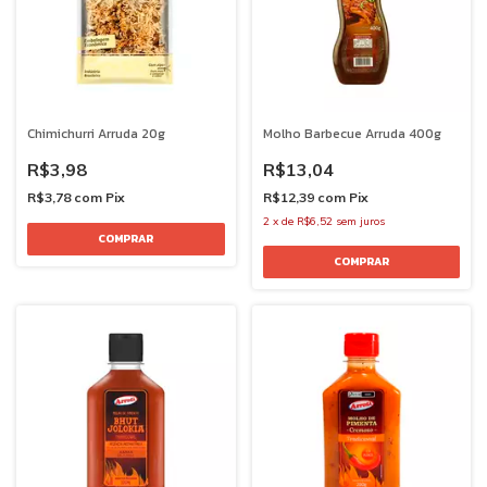
Chimichurri Arruda 20g
Molho Barbecue Arruda 400g
R$3,98
R$13,04
R$3,78
com
Pix
R$12,39
com
Pix
2
x
de
R$6,52
sem juros