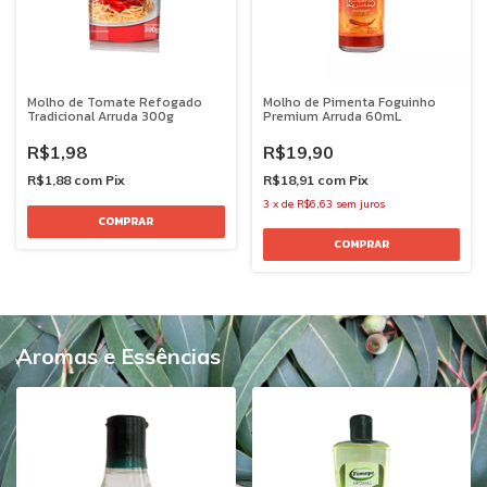
Molho de Tomate Refogado
Molho de Pimenta Foguinho
Tradicional Arruda 300g
Premium Arruda 60mL
R$1,98
R$19,90
R$1,88
com
Pix
R$18,91
com
Pix
3
x
de
R$6,63
sem juros
Aromas e Essências