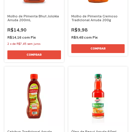
Molho de Pimenta Bhut Jolokia
Molho de Pimenta Cremoso
Arruda 200mL
Tradicional Arruda 200g
R$14,90
R$9,98
R$14,16
com
Pix
R$9,48
com
Pix
2
x
de
R$7,45
sem juros
Catchup Tradicional Arruda
Óleo de Pequi Arruda 60mL