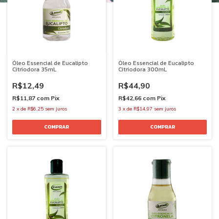
Óleo Essencial de Eucalipto
Óleo Essencial de Eucalipto
Citriodora 35mL
Citriodora 300mL
R$12,49
R$44,90
R$11,87
com
Pix
R$42,66
com
Pix
2
x
de
R$6,25
sem juros
3
x
de
R$14,97
sem juros