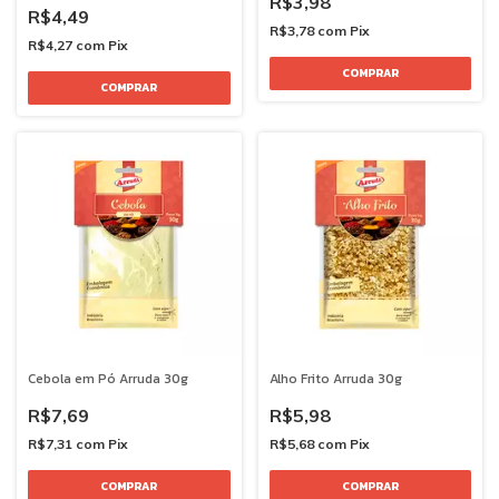
R$3,98
R$4,49
R$3,78
com
Pix
R$4,27
com
Pix
Cebola em Pó Arruda 30g
Alho Frito Arruda 30g
R$7,69
R$5,98
R$7,31
com
Pix
R$5,68
com
Pix