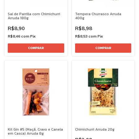
Sal de Parrilla com Chimichurri
Tempera Churrasco Arruda
Arruda 180g
400g
R$8,90
R$8,98
R$8,46
com
Pix
R$8,53
com
Pix
Kit Gin #5 (Maçã, Cravo e Canela
Chimichurri Arruda 20g
em Casca) Arruda 8g