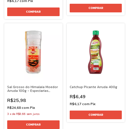
R$6,17
com
Pix
Sal Grosso do Himalaia Moedor
Catchup Picante Arruda 400g
Arruda 100g - Especiarias
Premium
R$6,49
R$25,98
R$6,17
com
Pix
R$24,68
com
Pix
3
x
de
R$8,66
sem juros