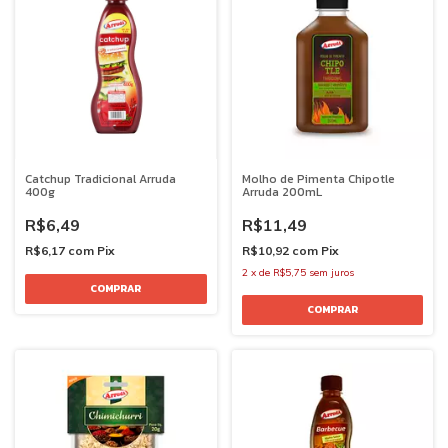
Catchup Tradicional Arruda
Molho de Pimenta Chipotle
400g
Arruda 200mL
R$6,49
R$11,49
R$6,17
com
Pix
R$10,92
com
Pix
2
x
de
R$5,75
sem juros