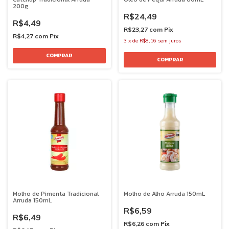
200g
R$24,49
R$4,49
R$23,27
com
Pix
R$4,27
com
Pix
3
x
de
R$8,16
sem juros
Molho de Pimenta Tradicional
Molho de Alho Arruda 150mL
Arruda 150mL
R$6,59
R$6,49
R$6,26
com
Pix