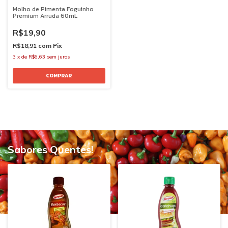
Molho de Pimenta Foguinho
Premium Arruda 60mL
R$19,90
R$18,91
com
Pix
3
x
de
R$6,63
sem juros
Sabores Quentes!