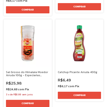
R$6,17
com
Pix
Sal Grosso do Himalaia Moedor
Catchup Picante Arruda 400g
Arruda 100g - Especiarias
Premium
R$6,49
R$25,98
R$6,17
com
Pix
R$24,68
com
Pix
3
x
de
R$8,66
sem juros