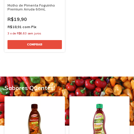
Molho de Pimenta Foguinho
Premium Arruda 60mL
R$19,90
R$18,91
com
Pix
3
x
de
R$6,63
sem juros
Sabores Quentes!