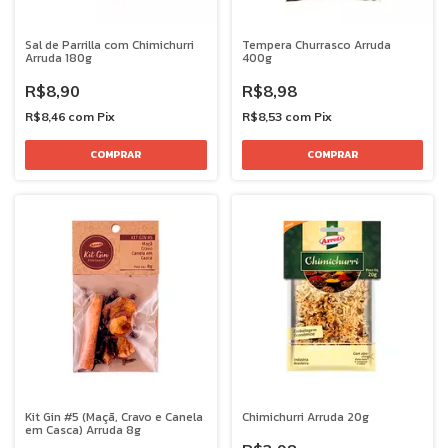
Sal de Parrilla com Chimichurri
Tempera Churrasco Arruda
Arruda 180g
400g
R$8,90
R$8,98
R$8,46
com
Pix
R$8,53
com
Pix
Kit Gin #5 (Maçã, Cravo e Canela
Chimichurri Arruda 20g
em Casca) Arruda 8g