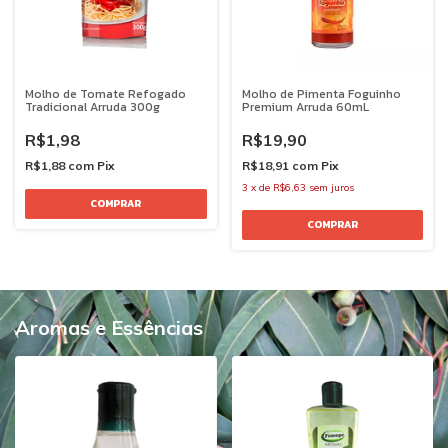
Molho de Tomate Refogado
Molho de Pimenta Foguinho
Tradicional Arruda 300g
Premium Arruda 60mL
R$1,98
R$19,90
R$1,88
com
Pix
R$18,91
com
Pix
3
x
de
R$6,63
sem juros
Aromas e Essências