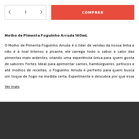
Molho de Pimenta Foguinho Arruda 140mL
O Molho de Pimenta Foguinho Arruda é o líder de vendas da nossa linha e
não é à toa! Intenso e picante, ele carrega todo o sabor e calor das
pimentas mais ardentes, criando uma experiência única para quem gosta
de sabores fortes. Ideal para apimentar carnes, hambúrgueres, petiscos e
até molhos de receitas, o Foguinho Arruda é perfeito para quem busca
um toque de fogo na medida certa. Experimente e descubra por que esse
molho é o favorito dos amantes de pimenta!
Ver mais
Ingredientes:
polpa de pimentas (bhut jolokia, habanero e tabasco),
água, sal, cebola, alho, açúcar, acidulantes ácido acético e ácido cítrico,
espessante goma xantana e conservante benzoato de sódio.
NÃO CONTÉM GLÚTEN.