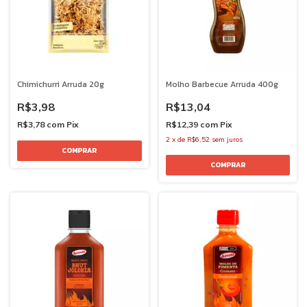
Chimichurri Arruda 20g
Molho Barbecue Arruda 400g
R$3,98
R$13,04
R$3,78
com
Pix
R$12,39
com
Pix
2
x
de
R$6,52
sem juros