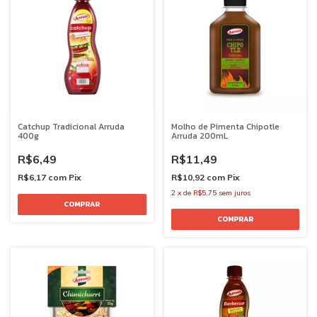
Catchup Tradicional Arruda
Molho de Pimenta Chipotle
400g
Arruda 200mL
R$6,49
R$11,49
R$6,17
com
Pix
R$10,92
com
Pix
2
x
de
R$5,75
sem juros