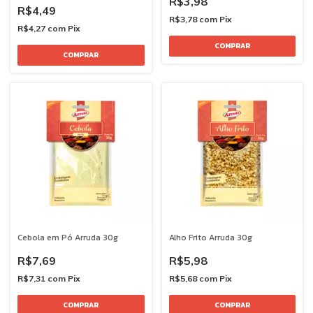
R$3,98
R$4,49
R$3,78
com
Pix
R$4,27
com
Pix
Cebola em Pó Arruda 30g
Alho Frito Arruda 30g
R$7,69
R$5,98
R$7,31
com
Pix
R$5,68
com
Pix