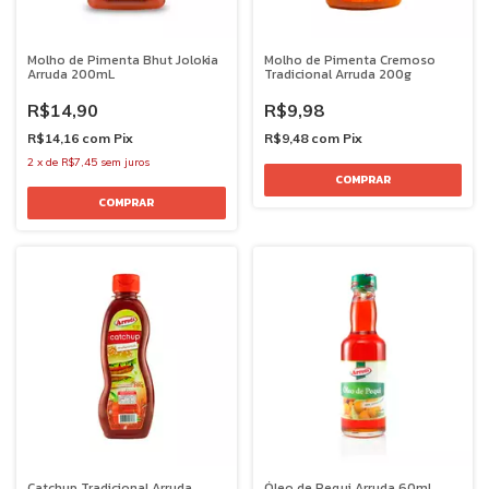
Molho de Pimenta Bhut Jolokia
Molho de Pimenta Cremoso
Arruda 200mL
Tradicional Arruda 200g
R$14,90
R$9,98
R$14,16
com
Pix
R$9,48
com
Pix
2
x
de
R$7,45
sem juros
Catchup Tradicional Arruda
Óleo de Pequi Arruda 60mL