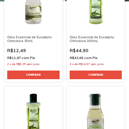
Óleo Essencial de Eucalipto
Óleo Essencial de Eucalipto
Citriodora 35mL
Citriodora 300mL
R$12,49
R$44,90
R$11,87
com
Pix
R$42,66
com
Pix
2
x
de
R$6,25
sem juros
3
x
de
R$14,97
sem juros