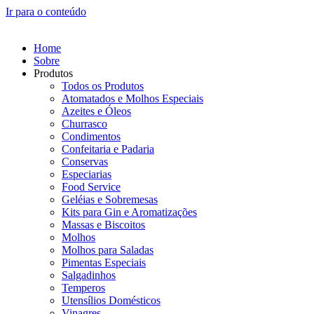
Ir para o conteúdo
Home
Sobre
Produtos
Todos os Produtos
Atomatados e Molhos Especiais
Azeites e Óleos
Churrasco
Condimentos
Confeitaria e Padaria
Conservas
Especiarias
Food Service
Geléias e Sobremesas
Kits para Gin e Aromatizações
Massas e Biscoitos
Molhos
Molhos para Saladas
Pimentas Especiais
Salgadinhos
Temperos
Utensílios Domésticos
Vinagres