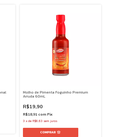
onal
Molho de Pimenta Foguinho Premium
Arruda 60mL
R$19,90
R$18,91
com
Pix
3
x
de
R$6,63
sem juros