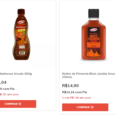
Barbecue Arruda 400g
Molho de Pimenta Bhut Jolokia Arru
200mL
,04
R$14,90
39
com
Pix
R$14,16
com
Pix
$6,52
sem juros
2
x
de
R$7,45
sem juros