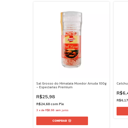
Sal Grosso do Himalaia Moedor Arruda 100g
Catchu
- Especiarias Premium
R$6,
R$25,98
R$6,1
R$24,68
com
Pix
3
x
de
R$8,66
sem juros