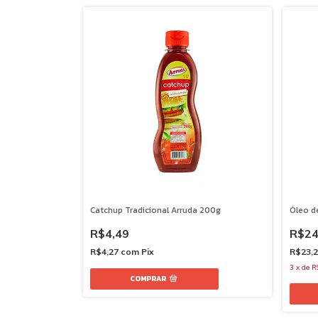
Catchup Tradicional Arruda 200g
Óleo d
R$4,49
R$24
R$4,27
com
Pix
R$23,
3
x
de
R