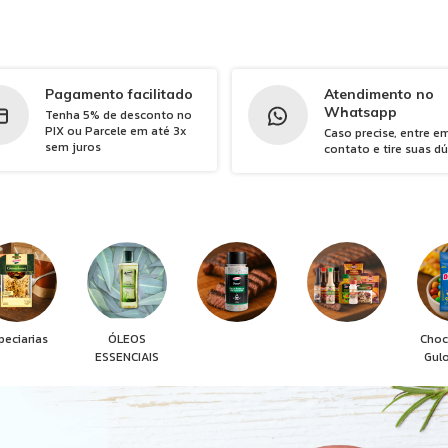
Pagamento facilitado
Atendimento no
Whatsapp
Tenha 5% de desconto no
PIX ou Parcele em até 3x
Caso precise, entre e
sem juros
contato e tire suas d
peciarias
ÓLEOS
Choc
ESSENCIAIS
Gul