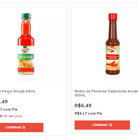
e Pequi Arruda 60mL
Molho de Pimenta Tradicional Arrud
150mL
,49
R$6,49
27
com
Pix
R$6,17
com
Pix
$8,16
sem juros