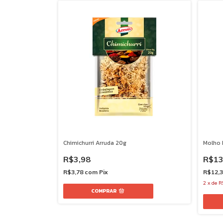
Chimichurri Arruda 20g
Molho 
R$3,98
R$13
R$3,78
com
Pix
R$12,
2
x
de
R