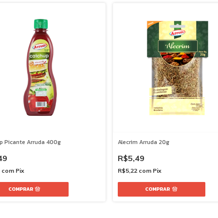
p Picante Arruda 400g
Alecrim Arruda 20g
49
R$5,49
7
com
Pix
R$5,22
com
Pix