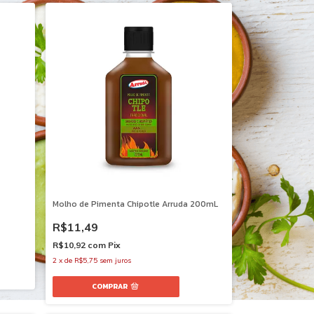
Molho de Pimenta Chipotle Arruda 200mL
R$11,49
R$10,92
com
Pix
2
x
de
R$5,75
sem juros