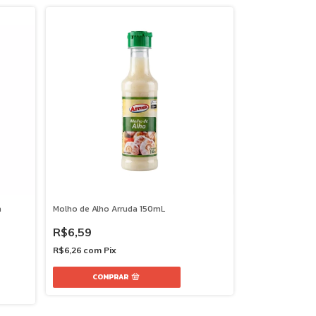
a
Molho de Alho Arruda 150mL
R$6,59
R$6,26
com
Pix