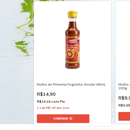
Molho de Pimenta Foguinho Arruda 140mL
Molho 
200g
R$14,90
R$9,
R$14,16
com
Pix
R$9,4
2
x
de
R$7,45
sem juros