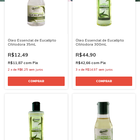
Óleo Essencial de Eucalipto
Óleo Essencial de Eucalipto
Citriodora 35mL
Citriodora 300mL
R$12,49
R$44,90
R$11,87
com
Pix
R$42,66
com
Pix
2
x
de
R$6,25
sem juros
3
x
de
R$14,97
sem juros