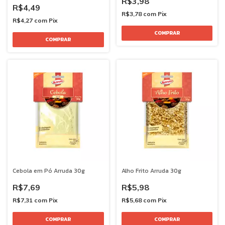
R$3,98
R$4,49
R$3,78
com
Pix
R$4,27
com
Pix
Cebola em Pó Arruda 30g
Alho Frito Arruda 30g
R$7,69
R$5,98
R$7,31
com
Pix
R$5,68
com
Pix