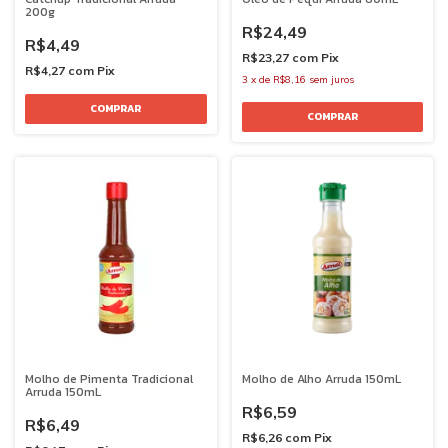
200g
R$24,49
R$4,49
R$23,27
com
Pix
R$4,27
com
Pix
3
x
de
R$8,16
sem juros
Molho de Pimenta Tradicional
Molho de Alho Arruda 150mL
Arruda 150mL
R$6,59
R$6,49
R$6,26
com
Pix