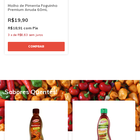
Molho de Pimenta Foguinho
Premium Arruda 60mL
R$19,90
R$18,91
com
Pix
3
x
de
R$6,63
sem juros
Sabores Quentes!