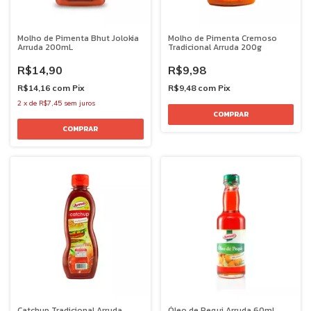
Molho de Pimenta Bhut Jolokia
Molho de Pimenta Cremoso
Arruda 200mL
Tradicional Arruda 200g
R$14,90
R$9,98
R$14,16
com
Pix
R$9,48
com
Pix
2
x
de
R$7,45
sem juros
Catchup Tradicional Arruda
Óleo de Pequi Arruda 60mL