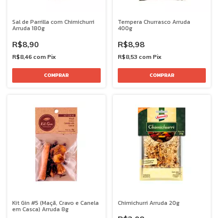
Sal de Parrilla com Chimichurri
Tempera Churrasco Arruda
Arruda 180g
400g
R$8,90
R$8,98
R$8,46
com
Pix
R$8,53
com
Pix
Kit Gin #5 (Maçã, Cravo e Canela
Chimichurri Arruda 20g
em Casca) Arruda 8g