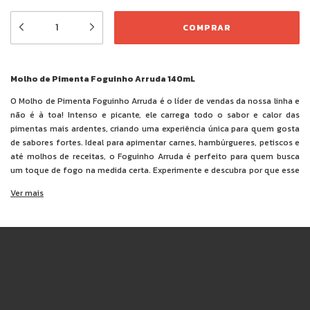
Molho de Pimenta Foguinho Arruda 140mL
O Molho de Pimenta Foguinho Arruda é o líder de vendas da nossa linha e
não é à toa! Intenso e picante, ele carrega todo o sabor e calor das
pimentas mais ardentes, criando uma experiência única para quem gosta
de sabores fortes. Ideal para apimentar carnes, hambúrgueres, petiscos e
até molhos de receitas, o Foguinho Arruda é perfeito para quem busca
um toque de fogo na medida certa. Experimente e descubra por que esse
molho é o favorito dos amantes de pimenta!
Ver mais
Ingredientes:
polpa de pimentas (bhut jolokia, habanero e tabasco),
água, sal, cebola, alho, açúcar, acidulantes ácido acético e ácido cítrico,
espessante goma xantana e conservante benzoato de sódio.
NÃO CONTÉM GLÚTEN.