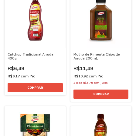
Catchup Tradicional Arruda
Molho de Pimenta Chipotle
400g
Arruda 200mL
R$6,49
R$11,49
R$6,17
com
Pix
R$10,92
com
Pix
2
x
de
R$5,75
sem juros