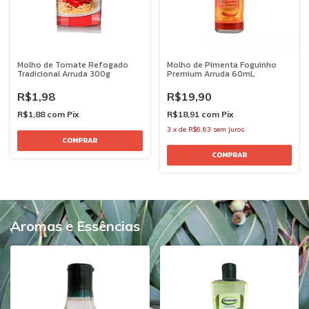
Molho de Tomate Refogado
Molho de Pimenta Foguinho
Tradicional Arruda 300g
Premium Arruda 60mL
R$1,98
R$19,90
R$1,88
com
Pix
R$18,91
com
Pix
3
x
de
R$6,63
sem juros
Aromas e Essências