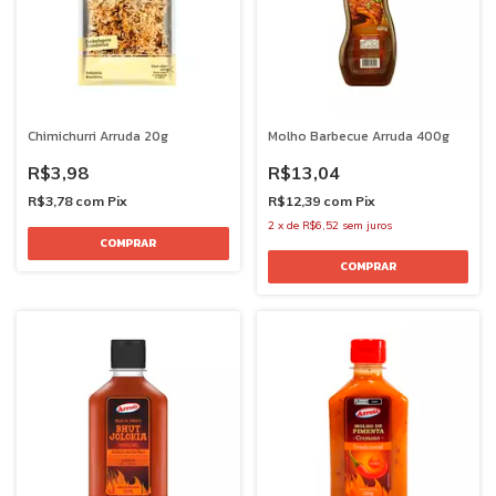
Chimichurri Arruda 20g
Molho Barbecue Arruda 400g
R$3,98
R$13,04
R$3,78
com
Pix
R$12,39
com
Pix
2
x
de
R$6,52
sem juros